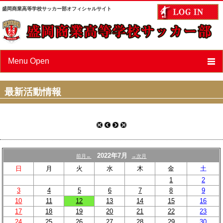
盛岡商業高等学校サッカー部オフィシャルサイト
Menu Open
ニュース
最新活動情報
スケジュール
選手/スタッフ紹介
フォトアルバム
2022年7月
前月←
→次月
OBページ
日
月
火
水
木
金
土
1
2
あすなろ会（父母会）
3
4
5
6
7
8
9
10
11
12
13
14
15
16
リンク
17
18
19
20
21
22
23
24
25
26
27
28
29
30