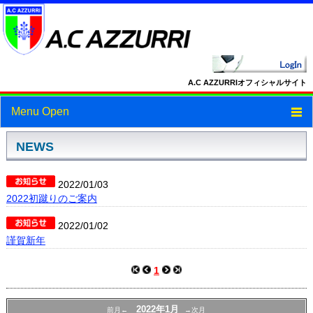
A.C AZZURRIオフィシャルサイト
Menu Open
トップ
NEWS
ニュース
2022/01/03
2022初蹴りのご案内
スケジュール
2022/01/02
スタッフ・選手紹介
謹賀新年
フォトギャラリー
1
ブログ
2022年1月
前月←
→次月