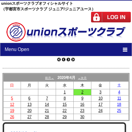
unionスポーツクラブオフィシャルサイト
（宇都宮市スポーツクラブ ジュニア/ジュニアユース）
Menu Open
TOP
ニュース
2020年4月
前月←
→次月
日
月
火
水
木
金
土
スケジュール
1
2
3
4
5
6
7
スタッフ
8
9
10
11
12
13
14
15
16
17
18
施設紹介
19
20
21
22
23
24
25
26
27
28
29
30
チーム紹介