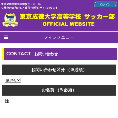
東京成徳大学高等学校サッカー部
父母会の協力のもと運営･管理を行っております
メインメニュー
CONTACT
お問い合わせ
お問い合わせ区分
（※必須）
お名前
（※必須）
姓