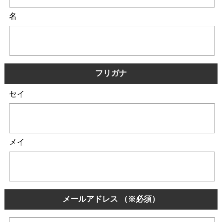
名
フリガナ
セイ
メイ
メールアドレス
（※必須）