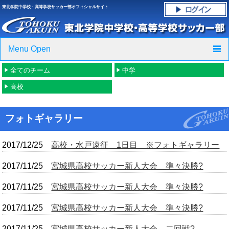
東北学院中学校・高等学校サッカー部オフィシャルサイト
Menu Open
全てのチーム
中学
TOP
高校
ニュース
フォトギャラリー
クラブ紹介・進路実績
2017/12/25
高校・水戸遠征 1日目 ※フォトギャラリー
スケジュール
2017/11/25
宮城県高校サッカー新人大会 準々決勝?
グラウンド・施設紹介
2017/11/25
宮城県高校サッカー新人大会 準々決勝?
フォトギャラリー
2017/11/25
宮城県高校サッカー新人大会 準々決勝?
応援グッズご案内
2017/11/25
宮城県高校サッカー新人大会 二回戦?