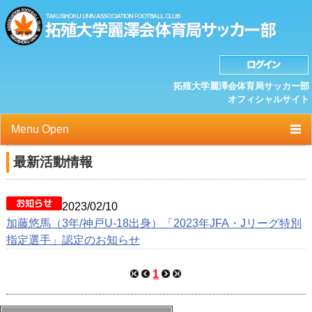
拓殖大学麗澤会体育局サッカー部
オフィシャルサイト
Menu Open
TOP
最新活動情報
ニュース
2023/02/10
クラブプロフィール
加藤悠馬（3年/神戸U-18出身）「2023年JFA・Jリーグ特別
指定選手」認定のお知らせ
選手/スタッフ一覧
スケジュール
1
OB紹介/OB会