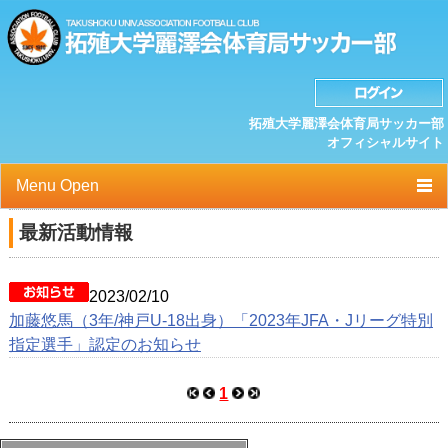
拓殖大学麗澤会体育局サッカー部
オフィシャルサイト
Menu Open
TOP
最新活動情報
ニュース
2023/02/10
クラブプロフィール
加藤悠馬（3年/神戸U-18出身）「2023年JFA・Jリーグ特別
指定選手」認定のお知らせ
選手/スタッフ一覧
スケジュール
1
OB紹介/OB会