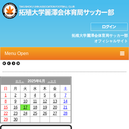
拓殖大学麗澤会体育局サッカー部
オフィシャルサイト
Menu Open
TOP
ニュース
2025年6月
前月←
→次月
日
月
火
水
木
金
土
クラブプロフィール
1
2
3
4
5
6
7
選手/スタッフ一覧
8
9
10
11
12
13
14
15
16
17
18
19
20
21
スケジュール
22
23
24
25
26
27
28
29
30
OB紹介/OB会