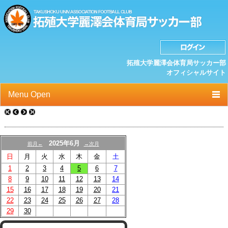
拓殖大学麗澤会体育局サッカー部
オフィシャルサイト
Menu Open
TOP
ニュース
2025年6月
前月←
→次月
日
月
火
水
木
金
土
クラブプロフィール
1
2
3
4
5
6
7
選手/スタッフ一覧
8
9
10
11
12
13
14
15
16
17
18
19
20
21
スケジュール
22
23
24
25
26
27
28
29
30
OB紹介/OB会