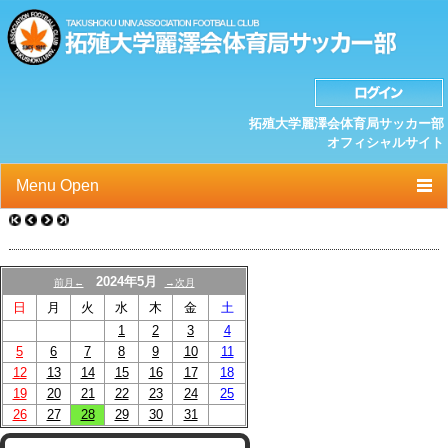
拓殖大学麗澤会体育局サッカー部
オフィシャルサイト
Menu Open
TOP
ニュース
2024年5月
前月←
→次月
日
月
火
水
木
金
土
クラブプロフィール
1
2
3
4
選手/スタッフ一覧
5
6
7
8
9
10
11
12
13
14
15
16
17
18
スケジュール
19
20
21
22
23
24
25
26
27
28
29
30
31
OB紹介/OB会