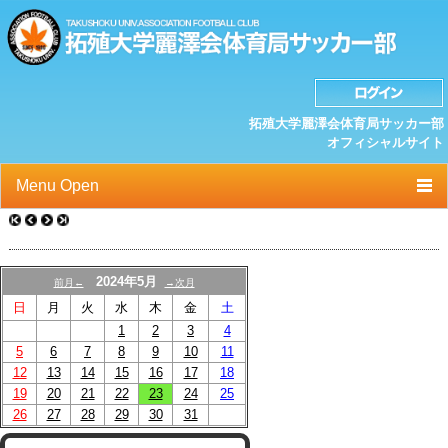
拓殖大学麗澤会体育局サッカー部
オフィシャルサイト
Menu Open
TOP
ニュース
2024年5月
前月←
→次月
日
月
火
水
木
金
土
クラブプロフィール
1
2
3
4
選手/スタッフ一覧
5
6
7
8
9
10
11
12
13
14
15
16
17
18
スケジュール
19
20
21
22
23
24
25
26
27
28
29
30
31
OB紹介/OB会