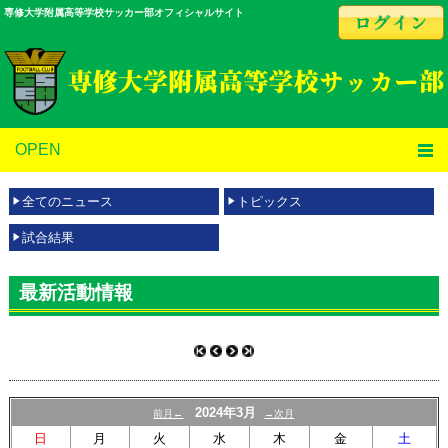
専修大学附属高等学校サッカー部オフィシャルサイト
OPEN
全てのニュース
トピックス
試合結果
最新活動情報
2024年3月
前月←
→次月
日
月
火
水
木
金
土