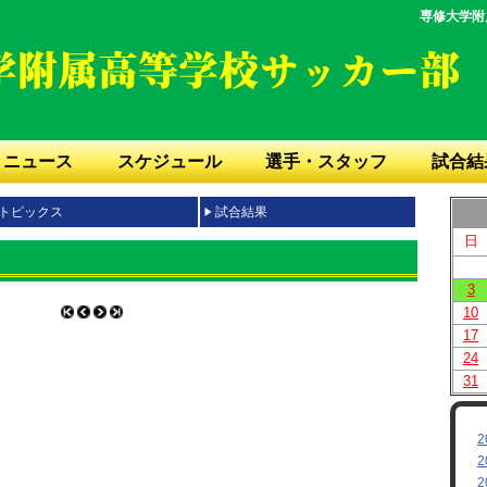
専修大学附
ニュース
スケジュール
選手・スタッフ
試合結
トピックス
試合結果
日
3
10
17
24
31
2
2
2