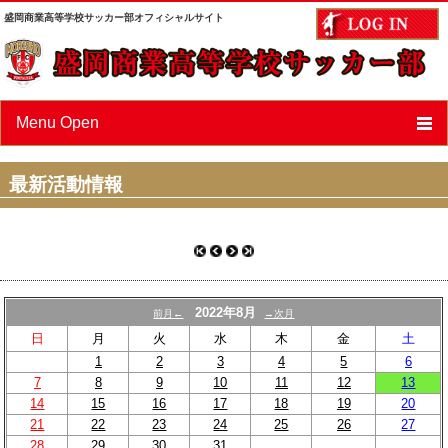
盛岡商業高等学校サッカー部オフィシャルサイト
Menu Open
ニュース
最新活動情報
スケジュール
選手/スタッフ紹介
フォトアルバム
2022年8月
前月←
→次月
OBページ
日
月
火
水
木
金
土
1
2
3
4
5
6
あすなろ会（父母会）
7
8
9
10
11
12
13
14
15
16
17
18
19
20
リンク
21
22
23
24
25
26
27
28
29
30
31