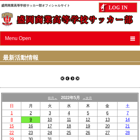
盛岡商業高等学校サッカー部オフィシャルサイト
Menu Open
ニュース
最新活動情報
スケジュール
選手/スタッフ紹介
フォトアルバム
2022年5月
前月←
→次月
OBページ
日
月
火
水
木
金
土
1
2
3
4
5
6
7
あすなろ会（父母会）
8
9
10
11
12
13
14
15
16
17
18
19
20
21
リンク
22
23
24
25
26
27
28
29
30
31