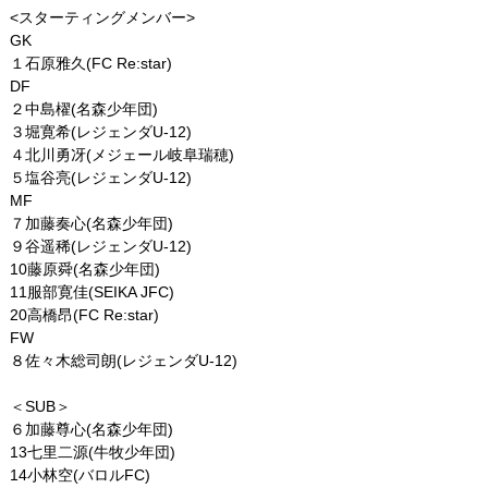
<スターティングメンバー>
CONTACT
GK
１石原雅久(FC Re:star)
DF
２中島櫂(名森少年団)
３堀寛希(レジェンダU-12)
４北川勇冴(メジェール岐阜瑞穂)
５塩谷亮(レジェンダU-12)
MF
７加藤奏心(名森少年団)
９谷遥稀(レジェンダU-12)
10藤原舜(名森少年団)
11服部寛佳(SEIKA JFC)
20高橋昂(FC Re:star)
FW
８佐々木総司朗(レジェンダU-12)
＜SUB＞
６加藤尊心(名森少年団)
13七里二源(牛牧少年団)
14小林空(バロルFC)