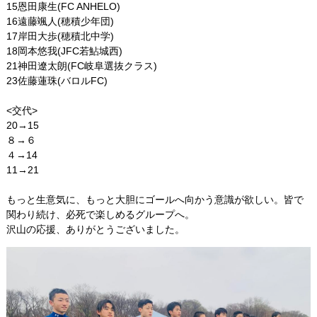
15恩田康生(FC ANHELO)
16遠藤颯人(穂積少年団)
17岸田大歩(穂積北中学)
18岡本悠我(JFC若鮎城西)
21神田遼太朗(FC岐阜選抜クラス)
23佐藤蓮珠(バロルFC)
<交代>
20→15
８→６
４→14
11→21
もっと生意気に、もっと大胆にゴールへ向かう意識が欲しい。皆で
関わり続け、必死で楽しめるグループへ。
沢山の応援、ありがとうございました。