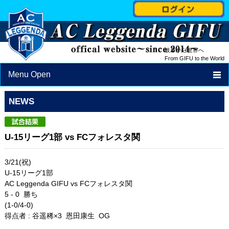
岐阜から世界へ
From GIFU to the World
Menu Open
TOP
NEWS
NEWS
U-15リーグ1部 vs FCフォレスタ関
PROFILE
STAFF
3/21(祝)
U-15リーグ1部
SCHEDULE
AC Leggenda GIFU vs FCフォレスタ関
5 - 0 勝ち
SCHOOL
(1-0/4-0)
得点者 : 谷遥稀×3 恩田康生 OG
ACCESS