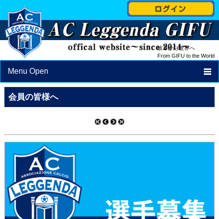
岐阜から世界へ
From GIFU to the World
Menu Open
TOP
会員の皆様へ
NEWS
PROFILE
STAFF
SCHEDULE
SCHOOL
ACCESS