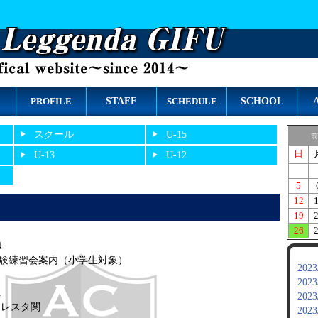
STAFF
SCHOOL
PROFILE
SCHEDULE
スクール
U-15
前
日
U-13
U-12
5
12
19
26
4
験練習会案内（小学生対象）
2023
2023
1
2023
フォレスタ関
2023