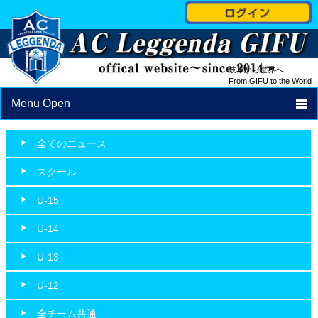
岐阜から世界へ
From GIFU to the World
Menu Open
TOP
全てのニュース
NEWS
スクール
PROFILE
U-15
STAFF
U-14
SCHEDULE
U-13
SCHOOL
U-12
ACCESS
全チーム共通