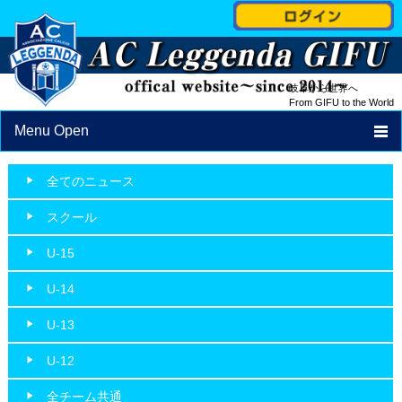
岐阜から世界へ
From GIFU to the World
Menu Open
TOP
全てのニュース
NEWS
スクール
PROFILE
U-15
STAFF
U-14
SCHEDULE
U-13
SCHOOL
U-12
ACCESS
全チーム共通