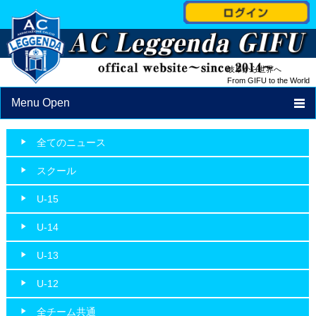
岐阜から世界へ
From GIFU to the World
Menu Open
TOP
全てのニュース
NEWS
スクール
PROFILE
U-15
STAFF
U-14
SCHEDULE
U-13
SCHOOL
U-12
ACCESS
全チーム共通