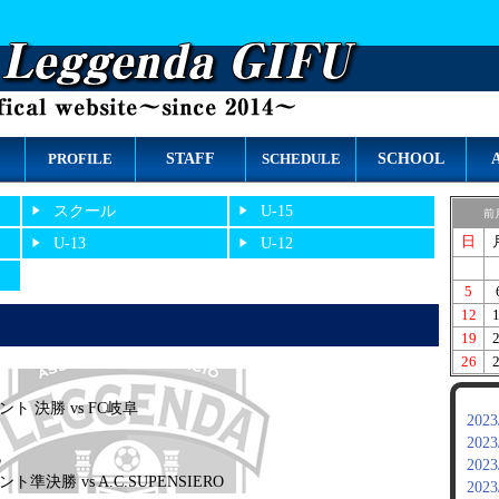
STAFF
SCHOOL
PROFILE
SCHEDULE
スクール
U-15
前
日
U-13
U-12
5
12
19
26
ト 決勝 vs FC岐阜
2023
2023
6
2023
準決勝 vs A.C.SUPENSIERO
2023