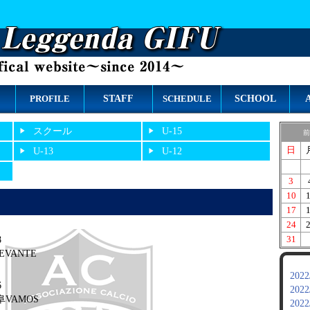
STAFF
SCHOOL
PROFILE
SCHEDULE
スクール
U-15
前
日
U-13
U-12
3
10
17
24
31
8
REVANTE
2022
6
2022
阜VAMOS
2022