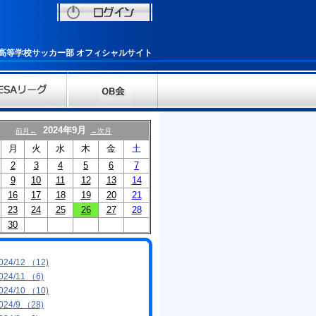
柏高等学校サッカー部 オフィシャルサイト
2024年9月
前月←
→次月
月
火
水
木
金
土
2
3
4
5
6
7
9
10
11
12
13
14
16
17
18
19
20
21
23
24
25
26
27
28
30
024/12 （12)
024/11 （6)
024/10 （10)
024/9 （28)