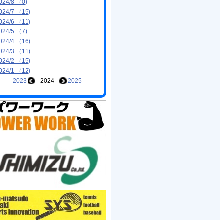
024/8 （0)
024/7 （15)
024/6 （11)
024/5 （7)
024/4 （16)
024/3 （11)
024/2 （15)
024/1 （12)
2023
2024
2025