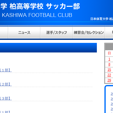
日本体育大学 
日
1
8
15
葉１部】
22
29
葉２部】
2
葉３部】
2
2
2
葉１部】