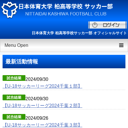
日本体育大学 柏高等学校サッカー部 オフィシャルサイト
Menu Open
TOP
最新活動情報
チーム紹介
2024/09/30
ニュース
【U-18サッカーリーグ2024千葉１部】
選手/スタッフ一覧
2024/09/30
練習会/セレクション
【U-18サッカーリーグ2024千葉２部】
ESAリーグ
2024/09/26
【U-18サッカーリーグ2024千葉３部】
OB会