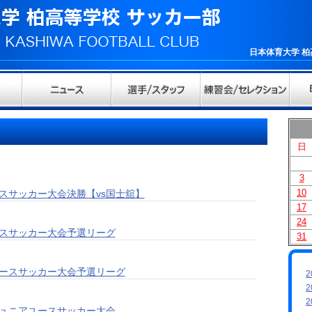
日本体育大学 
日
3
10
スサッカー大会決勝【vs国士舘】
17
24
スサッカー大会予選リーグ
31
ースサッカー大会予選リーグ
2
2
2
ュニアユースサッカー大会