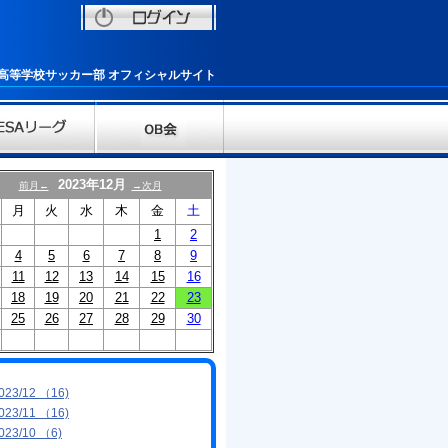
柏高等学校サッカー部 オフィシャルサイト
2023年12月
前月←
→次月
月
火
水
木
金
土
1
2
4
5
6
7
8
9
11
12
13
14
15
16
18
19
20
21
22
23
25
26
27
28
29
30
023/12 （16)
023/11 （16)
023/10 （6)