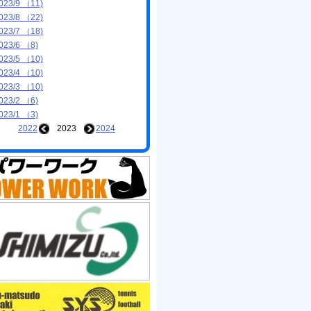
023/9 （11)
023/8 （22)
023/7 （18)
023/6 （8)
023/5 （10)
023/4 （10)
023/3 （10)
023/2 （6)
023/1 （3)
2022
2023
2024