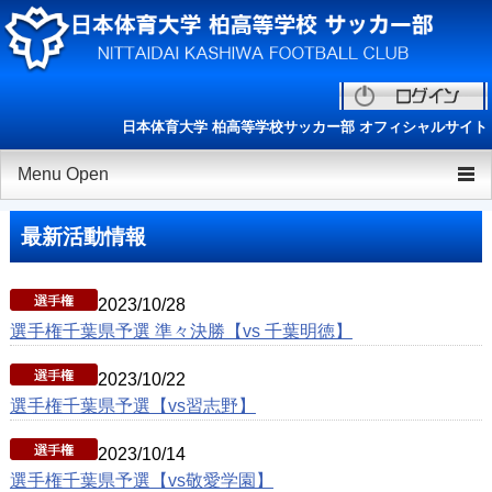
日本体育大学 柏高等学校サッカー部 オフィシャルサイト
Menu Open
TOP
最新活動情報
チーム紹介
2023/10/28
ニュース
選手権千葉県予選 準々決勝【vs 千葉明徳】
選手/スタッフ一覧
2023/10/22
練習会/セレクション
選手権千葉県予選【vs習志野】
ESAリーグ
2023/10/14
選手権千葉県予選【vs敬愛学園】
OB会