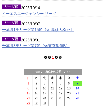
2023/10/14
イーエスエージェンシー リーグ
2023/10/07
千葉県1部リーグ第15節【vs 専修大松戸】
2023/10/01
千葉県3部リーグ第7節【vs東京学館B】
1
2023年10月
前月←
→次月
日
月
火
水
木
金
土
1
2
3
4
5
6
7
8
9
10
11
12
13
14
15
16
17
18
19
20
21
22
23
24
25
26
27
28
29
30
31