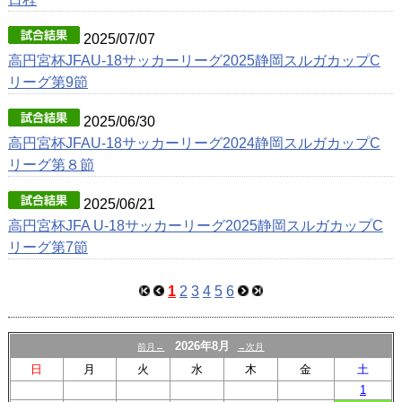
2025/07/07
高円宮杯JFAU-18サッカーリーグ2025静岡スルガカップC
リーグ第9節
2025/06/30
高円宮杯JFAU-18サッカーリーグ2024静岡スルガカップC
リーグ第８節
2025/06/21
高円宮杯JFA U-18サッカーリーグ2025静岡スルガカップC
リーグ第7節
1
2
3
4
5
6
2026年8月
前月←
→次月
日
月
火
水
木
金
土
1