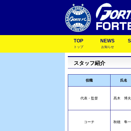
TOP
NEWS
トップ
お知らせ
スタッフ紹介
役職
氏名
代表・監督
髙木 博夫
コーチ
秋穂 隼一