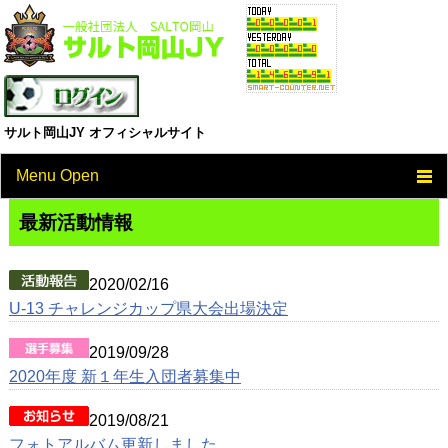
サルト岡山JY オフィシャルサイト
Menu Open
TOP
最新活動情報
クラブ概要
2020/02/16
チーム活動情報
U-13 チャレンジカップ県大会出場決定
スケジュール
2019/09/28
2020年度 新１年生入団者募集中
ジュニアユース
2019/08/21
スクール
フォトアルバム更新しました。