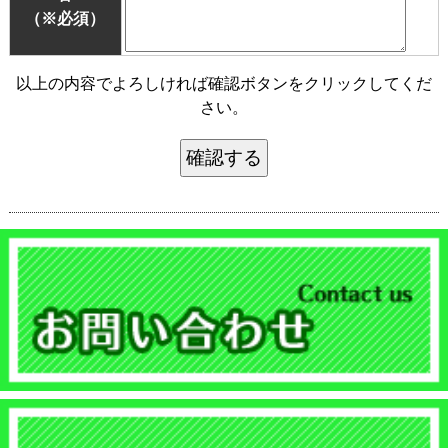
（※必須）
以上の内容でよろしければ確認ボタンをクリックしてくだ
さい。