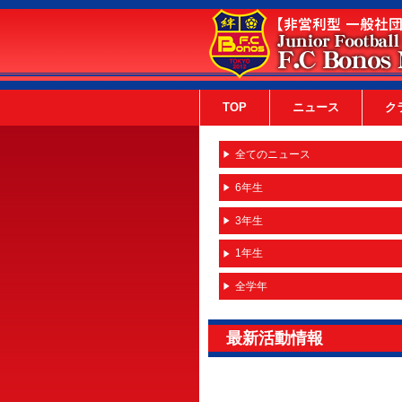
TOP
ニュース
ク
全てのニュース
6年生
3年生
1年生
全学年
最新活動情報