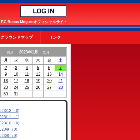
F.C Bonos Meguroオフィシャルサイト
グラウンドマップ
リンク
2023年1月
前月←
→次月
月
火
水
木
金
土
2
3
4
5
6
7
9
10
11
12
13
14
16
17
18
19
20
21
23
24
25
26
27
28
30
31
023/12 （0)
023/11 （1)
023/10 （0)
023/9 （0)
023/8 （0)