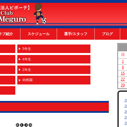
ラブ紹介
スケジュール
選手/スタッフ
ブログ
5年生
日
4年生
1
8
2年生
15
22
幼稚園
29
2
2
2
2
2