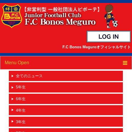
F.C Bonos Meguroオフィシャルサイト
Menu Open
TOP
全てのニュース
5年生
ニュース
6年生
クラブ紹介
4年生
スケジュール
3年生
選手/スタッフ