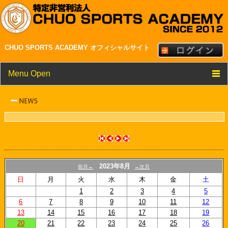
CHUO SPORTS ACADEMY オフィシャルサイト
Menu Open
TOP
クラブ紹介
メンバー・スタッフ紹介
NEWS
2023年8月
前月←
→次月
スケジュール
日
月
火
水
木
金
土
1
2
3
4
5
リンク
6
7
8
9
10
11
12
13
14
15
16
17
18
19
20
21
22
23
24
25
26