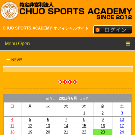
CHUO SPORTS ACADEMY オフィシャルサイト
Menu Open
TOP
クラブ紹介
メンバー・スタッフ紹介
NEWS
2023年6月
前月←
→次月
スケジュール
日
月
火
水
木
金
土
1
2
3
リンク
4
5
6
7
8
9
10
11
12
13
14
15
16
17
18
19
20
21
22
23
24