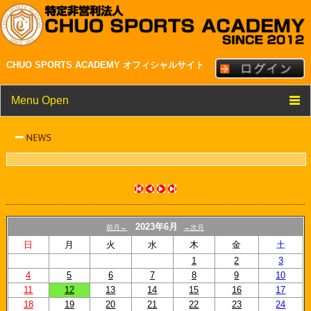
CHUO SPORTS ACADEMY オフィシャルサイト
Menu Open
TOP
クラブ紹介
メンバー・スタッフ紹介
NEWS
2023年6月
前月←
→次月
スケジュール
日
月
火
水
木
金
土
1
2
3
リンク
4
5
6
7
8
9
10
11
12
13
14
15
16
17
18
19
20
21
22
23
24