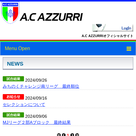
A.C AZZURRIオフィシャルサイト
Menu Open
トップ
NEWS
ニュース
2024/09/26
みちのくチャレンジ南リーグ 最終順位
スケジュール
2024/09/16
スタッフ・選手紹介
セレクションについて
フォトギャラリー
2024/09/06
MJリーグ２部Aブロック 最終結果
ブログ
1