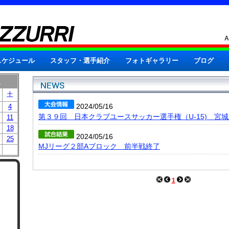
スケジュール
スタッフ・選手紹介
フォトギャラリー
ブログ
月
土
2024/05/16
4
第３９回 日本クラブユースサッカー選手権（U-15) 宮
11
18
2024/05/16
25
MJリーグ２部Aブロック 前半戦終了
1