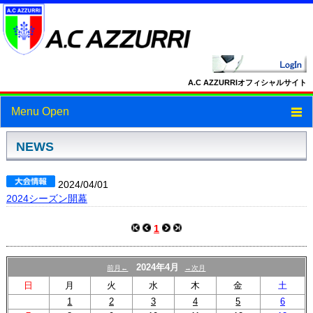
A.C AZZURRIオフィシャルサイト
Menu Open
トップ
NEWS
ニュース
2024/04/01
2024シーズン開幕
スケジュール
スタッフ・選手紹介
1
フォトギャラリー
2024年4月
前月←
→次月
ブログ
日
月
火
水
木
金
土
1
2
3
4
5
6