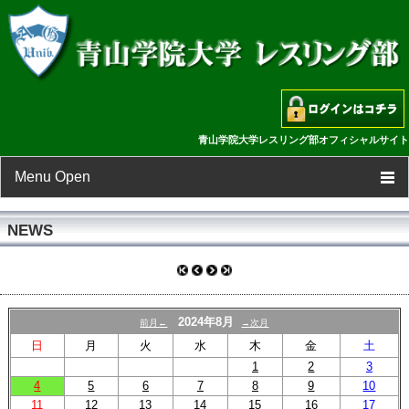
青山学院大学レスリング部オフィシャルサイト
Menu Open
TOP
NEWS
新着情報
スケジュール
2024年8月
前月←
→次月
日
月
火
水
木
金
土
選手一覧
1
2
3
4
5
6
7
8
9
10
フォトギャラリー
11
12
13
14
15
16
17