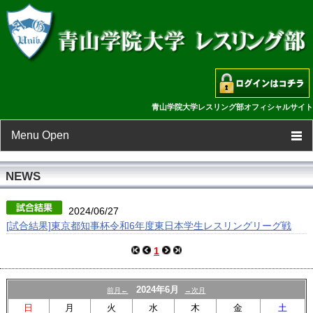
青山学院大学レスリング部オフィシャルサイト
Menu Open
TOP
NEWS
新着情報
2024/06/27
[試合結果]東京都知事杯令和6年度東日本学生レスリングリーグ戦
スケジュール
1
選手一覧
2024年6月
前月←
→次月
フォトギャラリー
日
月
火
水
木
金
土