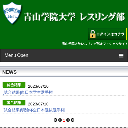
青山学院大学レスリング部オフィシャルサイト
Menu Open
TOP
NEWS
新着情報
2023/07/10
[試合結果]東日本学生選手権
スケジュール
2023/07/10
[試合結果]明治杯全日本選抜選手権
選手一覧
1
フォトギャラリー