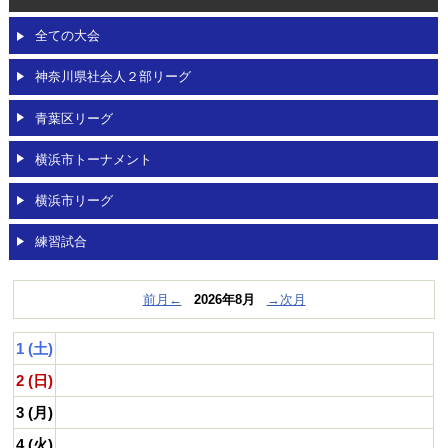
OBページ
全ての大会
リンク
神奈川県社会人２部リーグ
動画
青葉区リーグ
対戦チーム募集
/
メンバー募集
横浜市トーナメント
横浜市リーグ
練習試合
前月←
2026年8月
→次月
1 (土)
2 (日)
3 (月)
4 (火)