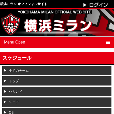
横浜ミラン オフィシャルサイト
Menu Open
最新情報
スケジュール
クラブプロフィール
全てのチーム
スケジュール
トップ
選手
/
スタッフ紹介
セカンド
フォトアルバム
シニア
ブログ
OB