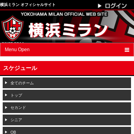
横浜ミラン オフィシャルサイト
Menu Open
最新情報
スケジュール
クラブプロフィール
全てのチーム
スケジュール
トップ
選手
/
スタッフ紹介
セカンド
フォトアルバム
シニア
ブログ
OB