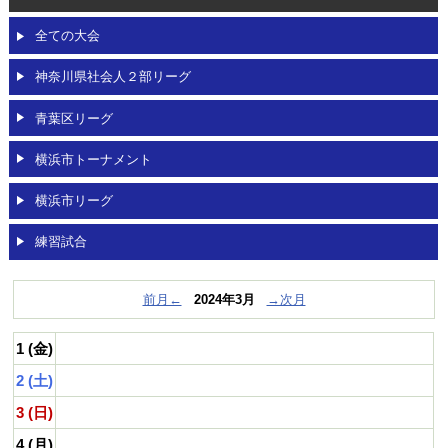
OBページ
全ての大会
リンク
神奈川県社会人２部リーグ
動画
青葉区リーグ
対戦チーム募集
/
メンバー募集
横浜市トーナメント
横浜市リーグ
練習試合
前月←
2024年3月
→次月
1 (金)
2 (土)
3 (日)
4 (月)