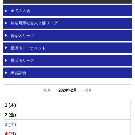
OBページ
全ての大会
リンク
神奈川県社会人２部リーグ
動画
青葉区リーグ
対戦チーム募集
/
メンバー募集
横浜市トーナメント
横浜市リーグ
練習試合
前月←
2024年2月
→次月
1 (木)
2 (金)
3 (土)
4 (日)