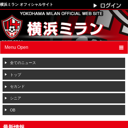
横浜ミラン オフィシャルサイト
Menu Open
最新情報
全てのニュース
クラブプロフィール
トップ
スケジュール
セカンド
選手
/
スタッフ紹介
シニア
フォトアルバム
OB
ブログ
最新情報