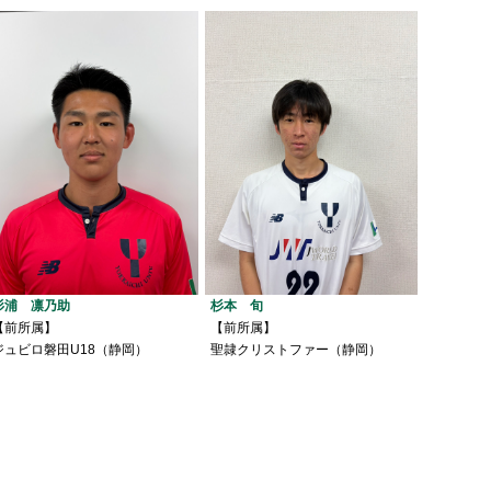
杉浦 凛乃助
杉本 旬
【前所属】
【前所属】
ジュビロ磐田U18（静岡）
聖隷クリストファー（静岡）