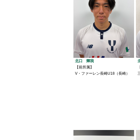
北口 輝我
【前所属】
V・ファーレン長崎U18（長崎）