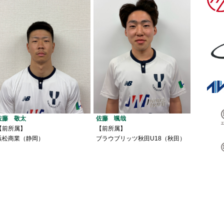
佐藤 敬太
佐藤 颯哉
【前所属】
【前所属】
浜松商業（静岡）
ブラウブリッツ秋田U18（秋田）