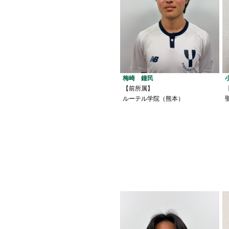
梅崎 鐘民
【前所属】
ルーテル学院（熊本）