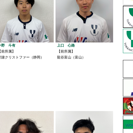
小野 斗有
上口 心路
【前所属】
【前所属】
聖隷クリストファー（静岡）
龍谷富山（富山）