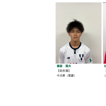
篠森 蓮央
【前所属】
今治東（愛媛）