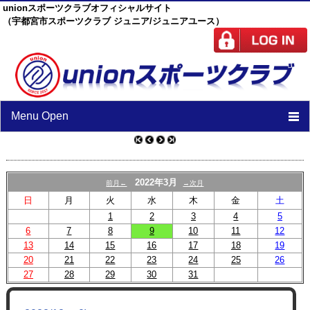
unionスポーツクラブオフィシャルサイト
（宇都宮市スポーツクラブ ジュニア/ジュニアユース）
Menu Open
TOP
ニュース
2022年3月
前月←
→次月
日
月
火
水
木
金
土
スケジュール
1
2
3
4
5
6
7
8
スタッフ
9
10
11
12
13
14
15
16
17
18
19
施設紹介
20
21
22
23
24
25
26
27
28
29
30
31
チーム紹介