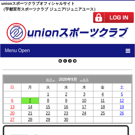
unionスポーツクラブオフィシャルサイト
（宇都宮市スポーツクラブ ジュニア/ジュニアユース）
Menu Open
TOP
ニュース
2020年9月
前月←
→次月
日
月
火
水
木
金
土
スケジュール
1
2
3
4
5
6
7
8
スタッフ
9
10
11
12
13
14
15
16
17
18
19
施設紹介
20
21
22
23
24
25
26
27
28
29
30
チーム紹介