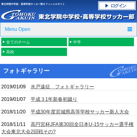
東北学院中学校・高等学校サッカー部オフィシャルサイト
Menu Open
全てのチーム
中学
TOP
高校
ニュース
フォトギャラリー
クラブ紹介・進路実績
2019/01/09
水戸遠征 フォトギャラリー
スケジュール
2019/01/07
平成３1年新春初蹴り
グラウンド・施設紹介
2018/11/20
平成30年度宮城県高等学校サッカー新人大会
フォトギャラリー
2018/11/11
高円宮杯JFA第30回全日本U-15サッカー選手権
応援グッズご案内
大会東北大会2回戦その?